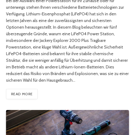
Bei der Auswahl einer Powerstation für Ihr Zuhause oder für
unterwegs stehen Ihnen verschiedene Batterietechnologien zur
Verfügung. Lithium-Eisenphosphat (LiFePO4) hat sich in den
letzten Jahren als eine der zuverlässigsten und sichersten
Optionen herausgestellt. In diesem Blog beleuchten wir fünf
überzeugende Gründe, warum eine LiFePO4 Power Station,
insbesondere der Jackery Explorer 2000 Plus Tragbare
Powerstation, eine kluge Wahl ist. Außergewöhnliche Sicherheit
LiFePO4-Batterien sind bekannt für ihre stabile chemische
Struktur, die sie weniger anfällig für Überhitzung und damit sicherer
im Betrieb macht als andere Lithium-Ionen-Batterien. Dies
reduziert das Risiko von Bränden und Explosionen, was sie zu einer
sicheren Wahl für den Hausgebrauch…
READ MORE