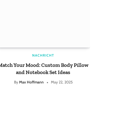
NACHRICHT
Match Your Mood: Custom Body Pillow
Big Tech mus
and Notebook Set Ideas
Kontrolle 
zurückg
By
Max Hoffmann
May 22, 2025
By
Max Hof