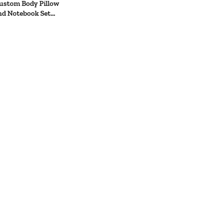
ustom Body Pillow
nd Notebook Set
deas