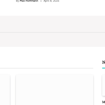
By
Max Hoffmann
April 8, 2025
M