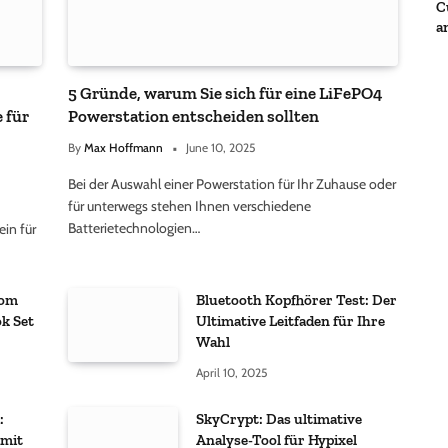
C
a
I
5 Gründe, warum Sie sich für eine LiFePO4
 für
Powerstation entscheiden sollten
By
Max Hoffmann
June 10, 2025
Bei der Auswahl einer Powerstation für Ihr Zuhause oder
für unterwegs stehen Ihnen verschiedene
Batterietechnologien…
in für
tom
Bluetooth Kopfhörer Test: Der
k Set
Ultimative Leitfaden für Ihre
Wahl
April 10, 2025
:
SkyCrypt: Das ultimative
 mit
Analyse-Tool für Hypixel