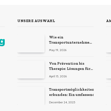
UNSERE AUSWAHL
AM
Wie ein
Transportunternehmen
effiziente
May 19, 2026
Logistiklösungen bietet
Von Prävention bis
Therapie: Lösungen für
ein aktives Leben
April 15, 2026
Transportmöglichkeiten
erkunden: Ein umfassender
Leitfaden zu
December 24, 2025
verschiedenen
Transportdienstleistungen