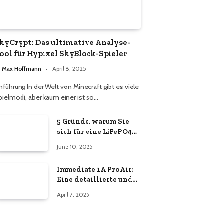
kyCrypt: Das ultimative Analyse-
ool für Hypixel SkyBlock-Spieler
y
Max Hoffmann
April 8, 2025
nführung In der Welt von Minecraft gibt es viele
pielmodi, aber kaum einer ist so…
5 Gründe, warum Sie
sich für eine LiFePO4
Powerstation
June 10, 2025
entscheiden sollten
Immediate 1A ProAir:
Eine detaillierte und
vertrauenswürdige
April 7, 2025
Analyse