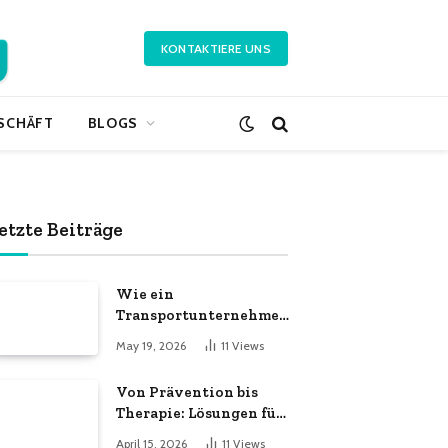
KONTAKTIERE UNS
SCHÄFT
BLOGS
etzte Beiträge
Wie ein
Transportunternehmen
effiziente
May 19, 2026
11
Views
Logistiklösungen
bietet
Von Prävention bis
Therapie: Lösungen für
ein aktives Leben
April 15, 2026
11
Views