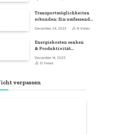
Transportmöglichkeiten
erkunden: Ein umfassender
Leitfaden zu
December 24, 2025
8
Views
verschiedenen
Transportdienstleistungen
Energiekosten senken
& Produktivität
steigern: Der große
December 16, 2025
LED-Röhren-Guide für
12
Views
Unternehmen
icht verpassen