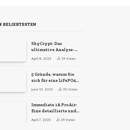
 BELIEBTESTEN
SkyCrypt: Das
ultimative Analyse-
Tool für Hypixel
April 8, 2025
39
Views
SkyBlock-Spieler
5 Gründe, warum Sie
sich für eine LiFePO4
Powerstation
June 10, 2025
30
Views
entscheiden sollten
Immediate 1A ProAir:
Eine detaillierte und
vertrauenswürdige
April 7, 2025
29
Views
Analyse