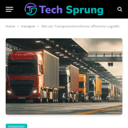
Home
»
transport
»
Wie ein Transportunternehmen effiziente Logistiklösungen bietet
TRANSPORT