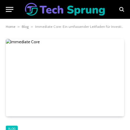
Home
»
Blog
»
Immediate Core: Ein umfassender Leitfaden für Investitionen und Bildungsplattformen
BLOG