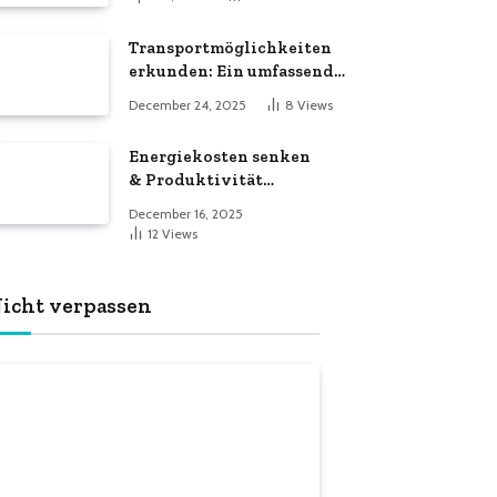
Transportmöglichkeiten
erkunden: Ein umfassender
Leitfaden zu
December 24, 2025
8
Views
verschiedenen
Transportdienstleistungen
Energiekosten senken
& Produktivität
steigern: Der große
December 16, 2025
LED-Röhren-Guide für
12
Views
Unternehmen
icht verpassen