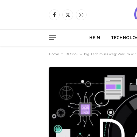
Facebook
X
Instagram
(Twitter)
HEIM
TECHNOLO
Home
»
BLOGS
»
Big Tech muss weg: Warum wir 