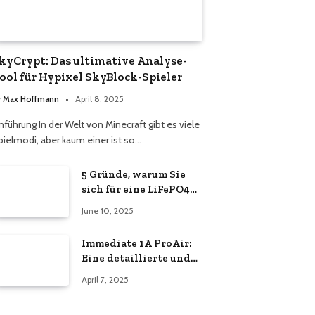
kyCrypt: Das ultimative Analyse-
ool für Hypixel SkyBlock-Spieler
y
Max Hoffmann
April 8, 2025
nführung In der Welt von Minecraft gibt es viele
pielmodi, aber kaum einer ist so…
5 Gründe, warum Sie
sich für eine LiFePO4
Powerstation
June 10, 2025
entscheiden sollten
Immediate 1A ProAir:
Eine detaillierte und
vertrauenswürdige
April 7, 2025
Analyse