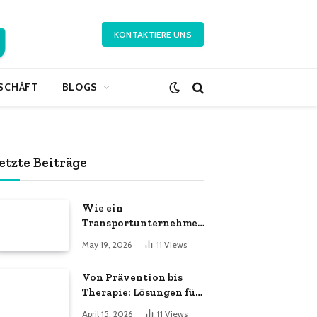
KONTAKTIERE UNS
SCHÄFT
BLOGS
etzte Beiträge
Wie ein
Transportunternehmen
effiziente
May 19, 2026
11
Views
Logistiklösungen
bietet
Von Prävention bis
Therapie: Lösungen für
ein aktives Leben
April 15, 2026
11
Views