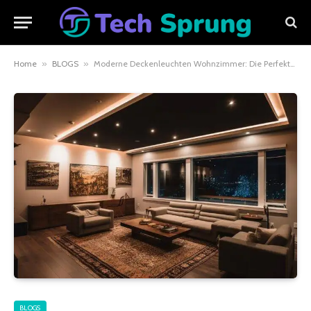
Home
»
BLOGS
»
Moderne Deckenleuchten Wohnzimmer: Die Perfekte Beleuchtung für Ihr Zuhause
BLOGS